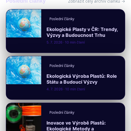
Poslední články
Zobrazit celý archiv článků →
Poslední články
Ekologické Plasty v ČR: Trendy,
Výzvy a Budoucnost Trhu
5. 7. 2026
· 10 min čtení
Poslední články
Ekologická Výroba Plastů: Role
Státu a Budoucí Výzvy
4. 7. 2026
· 10 min čtení
Poslední články
Inovace ve Výrobě Plastů:
Ekologické Metody a