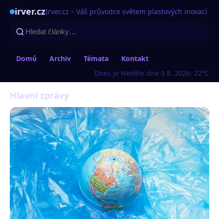
irver.cz
Irver.cz – Váš průvodce světem plastových inovací
Domů
Archiv
Témata
Kontakt
Dnes je Neděle dne 9 8. 2026
· 22°C
Hlavní zprávy