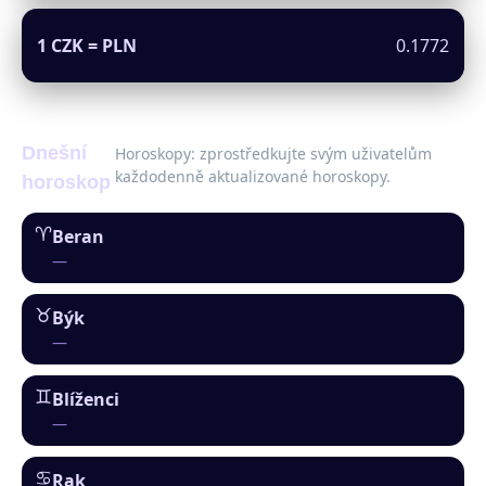
1 CZK = PLN
0.1772
Dnešní
Horoskopy: zprostředkujte svým uživatelům
každodenně aktualizované horoskopy.
horoskop
♈︎
Beran
—
♉︎
Býk
—
♊︎
Blíženci
—
♋︎
Rak