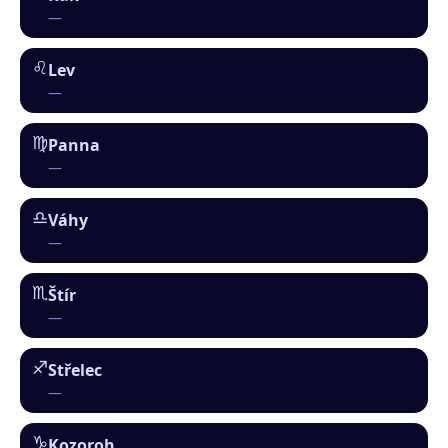
—
♌︎
Lev
—
♍︎
Panna
—
♎︎
Váhy
—
♏︎
Štír
—
♐︎
Střelec
—
♑︎
Kozoroh