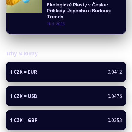
Ekologické Plasty v Česku:
Příklady Úspěchu a Budoucí
Trendy
11. 4. 2026
Trhy & kurzy
1 CZK = EUR
0.0412
1 CZK = USD
0.0476
1 CZK = GBP
0.0353