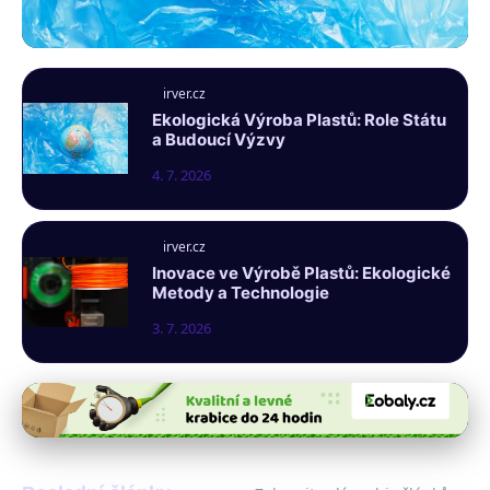
irver.cz
irver.cz
Ekologické Plasty v ČR: Trendy,
Ekologická Výroba Plastů: Role Státu
a Budoucí Výzvy
Výzvy a Budoucnost Trhu
4. 7. 2026
5. 7. 2026
· 10 min čtení
irver.cz
Inovace ve Výrobě Plastů: Ekologické
Metody a Technologie
3. 7. 2026