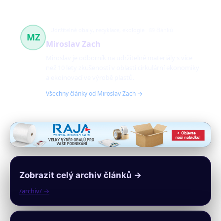
Udržitelné obaly, recyklace, ekologie
89 článků
MZ
Miroslav Zach
Miroslav je odborník na udržitelné materiály s více
než 10 lety zkušeností v oblasti cirkulární ekonomiky
a ekoinovací ve výrobě plastů.
Všechny články od Miroslav Zach →
Zobrazit celý archiv článků →
/archiv/ →