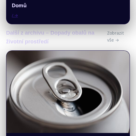
Domů
/ →
Další z archivu – Dopady obalů na
Zobrazit
vše →
životní prostředí