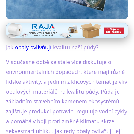
Dopady obalů na životní prostředí
Jak Obaly Poškozují Kvalitu
Jak
obaly ovlivňují
kvalitu naší půdy?
Půdy a Co S Tím Můžeme
V současné době se stále více diskutuje o
Dělat?
environmentálních dopadech, které mají různé
24. 1. 2026
· 4 min čtení · Autor: Miroslav Zach
lidské aktivity, a jedním z klíčových témat je vliv
obalových materiálů na kvalitu půdy. Půda je
základním stavebním kamenem ekosystémů,
zajišťuje produkci potravin, reguluje vodní cykly
a pomáhá v boji proti změně klimatu skrze
sekvestraci uhlíku. Jak tedy obaly ovlivňují její