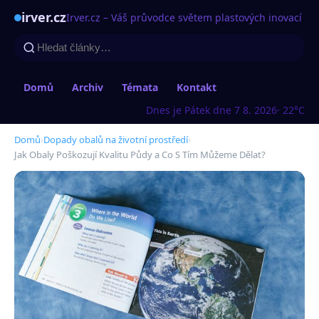
irver.cz
Irver.cz – Váš průvodce světem plastových inovací
Domů
Archiv
Témata
Kontakt
Dnes je Pátek dne 7 8. 2026
· 22°C
Domů
›
Dopady obalů na životní prostředí
›
Jak Obaly Poškozují Kvalitu Půdy a Co S Tím Můžeme Dělat?