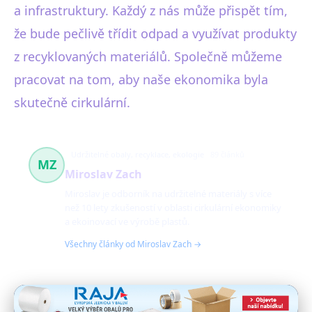
a infrastruktury. Každý z nás může přispět tím,
že bude pečlivě třídit odpad a využívat produkty
z recyklovaných materiálů. Společně můžeme
pracovat na tom, aby naše ekonomika byla
skutečně cirkulární.
Udržitelné obaly, recyklace, ekologie
89 článků
MZ
Miroslav Zach
Miroslav je odborník na udržitelné materiály s více
než 10 lety zkušeností v oblasti cirkulární ekonomiky
a ekoinovací ve výrobě plastů.
Všechny články od Miroslav Zach →