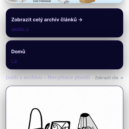
Zobrazit celý archiv článků →
/archiv/ →
Domů
/ →
Další z archivu – Recyklace plastů
Zobrazit vše →