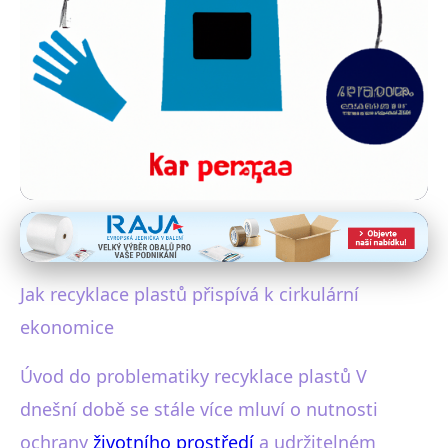
Recyklace plastů
Jak recyklace plastů oživuje
Jak recyklace plastů přispívá k cirkulární
cirkulární ekonomiku
ekonomice
22. 5. 2025
· 3 min čtení · Autor: Miroslav Zach
Úvod do problematiky recyklace plastů V
dnešní době se stále více mluví o nutnosti
ochrany
životního prostředí
a udržitelném