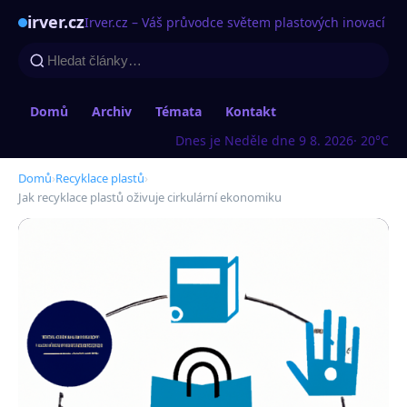
irver.cz
Irver.cz – Váš průvodce světem plastových inovací
Domů
Archiv
Témata
Kontakt
Dnes je Neděle dne 9 8. 2026
· 20°C
Domů
›
Recyklace plastů
›
Jak recyklace plastů oživuje cirkulární ekonomiku