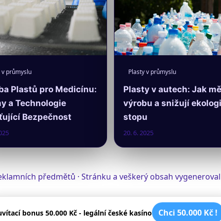
Plasty v průmyslu
y v průmyslu
Plasty v autech: Jak mě
ba Plastů pro Medicínu:
výrobu a snižují ekolog
y a Technologie
stopu
ťující Bezpečnost
2025
20. 6. 2025
 reklamních předmětů · Stránku a veškerý obsah vygenerova
Chci 50.000 Kč !
uvítací bonus 50.000 Kč - legální české kasíno