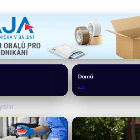
Domů
/ →
yslu