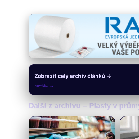
Zobrazit celý archiv článků →
/archiv/ →
Další z archivu – Plasty v prům