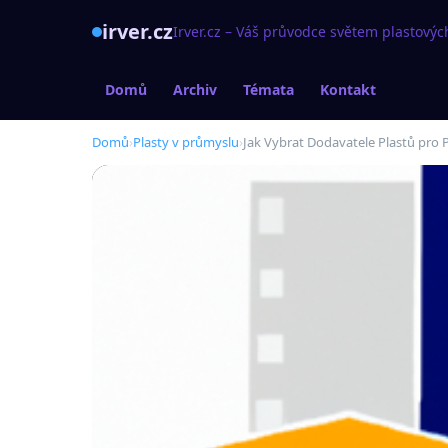
irver.cz
Irver.cz – Váš průvodce světem plastovýc
Domů
Archiv
Témata
Kontakt
Domů
›
Plasty v průmyslu
›
Jak Vybrat Dodavatele Plastů pro 