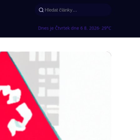
Dnes je Čtvrtek dne 6 8. 2026
· 29°C