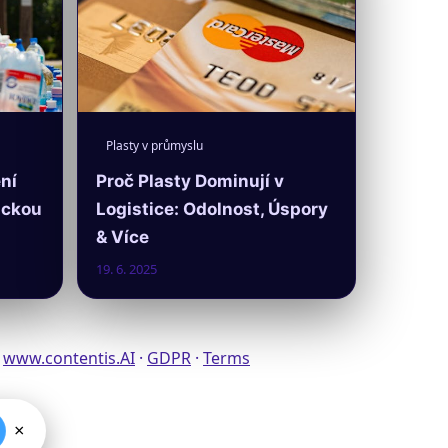
Plasty v průmyslu
ní
Proč Plasty Dominují v
ickou
Logistice: Odolnost, Úspory
& Více
19. 6. 2025
l
www.contentis.AI
·
GDPR
·
Terms
×