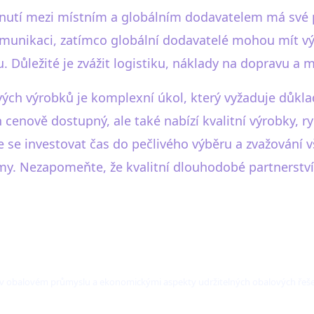
dnutí mezi místním a globálním dodavatelem má své 
omunikaci, zatímco globální dodavatelé mohou mít v
 Důležité je zvážit logistiku, náklady na dopravu a m
ých výrobků je komplexní úkol, který vyžaduje důklad
 cenově dostupný, ale také nabízí kvalitní výrobky, ry
 se investovat čas do pečlivého výběru a zvažování 
irmy. Nezapomeňte, že kvalitní dlouhodobé partnerstv
 v obalovém průmyslu a ekonomickými aspekty udržitelných obalových řeše