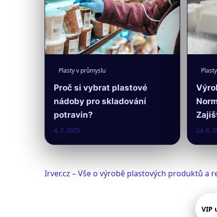
Plasty v průmyslu
Plast
Proč si vybrat plastové
Výro
nádoby pro skladování
Norm
potravin?
Zajiš
4. 7. 2025
24. 6. 
Irver.cz – Vše o výrobě plastových produktů a
VIP 