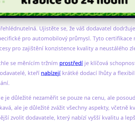
epřehlédnutelná. Ujistěte se, že váš dodavatel dodržuj
ecifické pro automobilový průmysl. Tyto certifikace n
sy pro zajištění konzistence kvality a neustálého zl
ychle se měnícím tržním
prostředí
je klíčová schopnos
odavatelé, kteří
nabízejí
krátké dodací lhůty a flexib
ání.
e je důležité nezaměřit se pouze na cenu, ale posou
kavá, ale je důležité zvážit všechny aspekty, včetně k
 zvolit dodavatele, který nabízí vyšší kvalitu a lepš