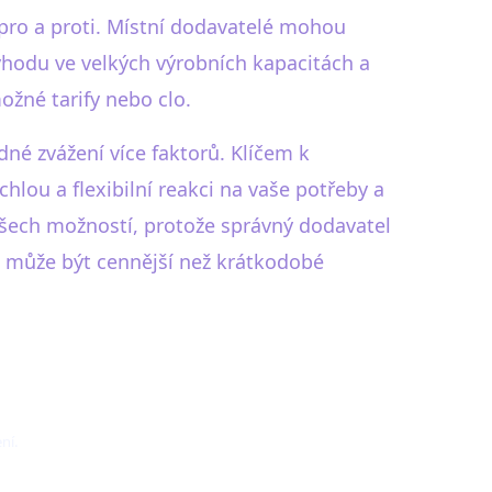
pro a proti. Místní dodavatelé mohou
ýhodu ve velkých výrobních kapacitách a
ožné tarify nebo clo.
né zvážení více faktorů. Klíčem k
chlou a flexibilní reakci na vaše potřeby a
všech možností, protože správný dodavatel
í může být cennější než krátkodobé
ní.