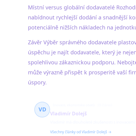
Místní versus globální dodavatelé Rozho
nabídnout rychlejší dodání a snadnější k
potenciálně nižších nákladech na jednotku.
Závěr Výběr správného dodavatele plastov
úspěchu je najít dodavatele, který je nejen
spolehlivou zákaznickou podporu. Nebojte
může výrazně přispět k prosperitě vaší f
úspory.
Inovace, ekonomika obalů
59 článků
VD
Vladimír Dolejš
Vladimír má dlouholeté zkušenosti s inovacemi
Všechny články od Vladimír Dolejš →