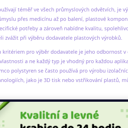
užívají téměř ve všech průmyslových odvětvích, je v
yslu přes medicínu až po balení, plastové komponent
ecifické potřeby a zároveň nabídne kvalitu, spolehli
li zvážit při výběru dodavatele plastových výrobků.
 kritériem pro výběr dodavatele je jeho odbornost v 
vlastnosti a ne každý typ je vhodný pro každou aplikac
mco polystyren se často používá pro výrobu izolační
nologiích, jako je 3D tisk nebo vstřikování plastů, 