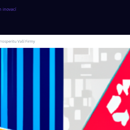
h inovací
Prosperitu Vaší Firmy