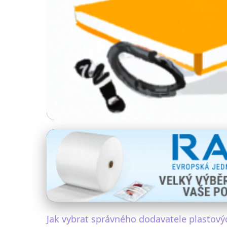
Plasty v průmyslu
Jak Vybrat Dodava
26. 5. 2025
· 4 min čtení · Autor: Vladimír Dolejš
Jak vybrat správného dodavatele plastový