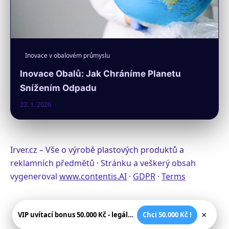
Inovace v obalovém průmyslu
Inovace Obalů: Jak Chráníme Planetu
Snížením Odpadu
22. 1. 2026
Irver.cz – Vše o výrobě plastových produktů a
reklamních předmětů · Stránku a veškerý obsah
vygeneroval
www.contentis.AI
·
GDPR
·
Terms
×
VIP uvítací bonus 50.000 Kč - legální české kasíno
Chci 50.000 Kč !