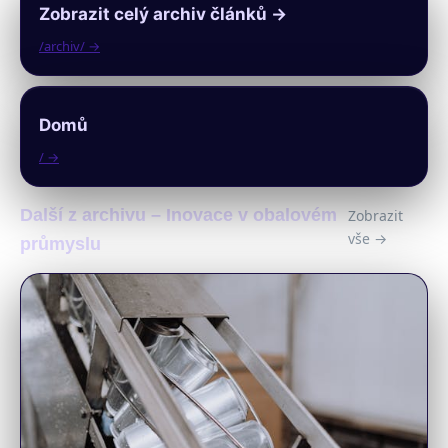
Zobrazit celý archiv článků →
/archiv/ →
Domů
/ →
Další z archivu – Inovace v obalovém
Zobrazit
vše →
průmyslu