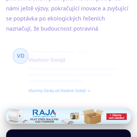
námi ještě výzvy, pokračující inovace a zvyšující
se poptávka po ekologických řešeních
naznačují, že budoucnost potraviná
Inovace, ekonomika obalů
59 článků
VD
Vladimír Dolejš
Vladimír má dlouholeté zkušenosti s inovacemi v
obalovém průmyslu a ekonomickými aspekty
udržitelných obalových řešení.
Všechny články od Vladimír Dolejš →