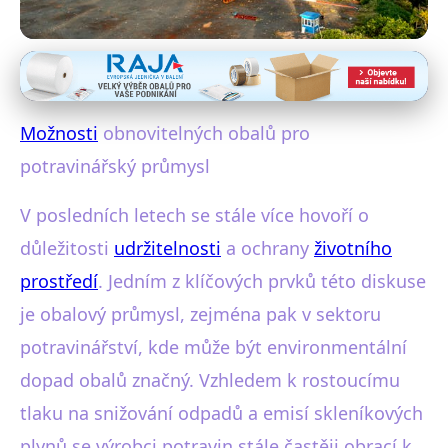
Inovace v obalovém průmyslu
Obnovitelné Obaly:
Možnosti
obnovitelných obalů pro
Budoucnost Udržitelného
potravinářský průmysl
Potravinářství
V posledních letech se stále více hovoří o
21. 1. 2026
· 4 min čtení · Autor: Vladimír Dolejš
důležitosti
udržitelnosti
a ochrany
životního
prostředí
. Jedním z klíčových prvků této diskuse
je obalový průmysl, zejména pak v sektoru
potravinářství, kde může být environmentální
dopad obalů značný. Vzhledem k rostoucímu
tlaku na snižování odpadů a emisí skleníkových
plynů se výrobci potravin stále častěji obrací k