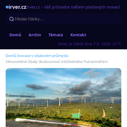
irver.cz
Irver.cz – Váš průvodce světem plastových inovací
Domů
Archiv
Témata
Kontakt
Dnes je Pátek dne 7 8. 2026
· 21°C
Domů
›
Inovace v obalovém průmyslu
›
Obnovitelné Obaly: Budoucnost Udržitelného Potravinářství