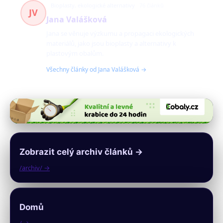
Bioplasty, ekologické alternativy
76 článků
JV
Jana Valášková
Jana se věnuje výzkumu a propagaci ekologických
materiálů, jako jsou bioplasty a alternativy k
plastovým obalům.
Všechny články od Jana Valášková →
Zobrazit celý archiv článků →
/archiv/ →
Domů