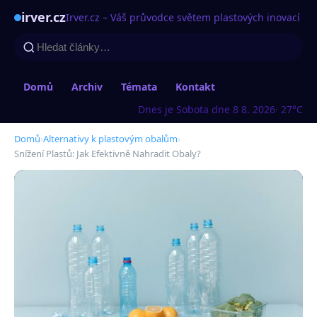
irver.cz
Irver.cz – Váš průvodce světem plastových inovací
Domů
Archiv
Témata
Kontakt
Dnes je Sobota dne 8 8. 2026
· 27°C
Domů
›
Alternativy k plastovým obalům
›
Snížení Plastů: Jak Efektivně Nahradit Obaly?