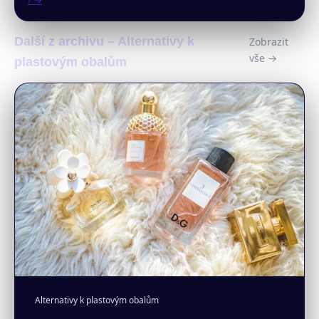
/ →
Další z archivu – Alternativy k
Zobrazit
vše →
plastovým obalům
Alternativy k plastovým obalům