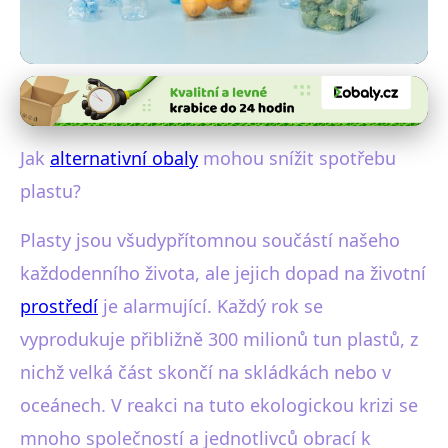
Alternativy k plastovým obalům
Snížení Plastů: Jak Efektivně
Jak
alternativní obaly
mohou snížit spotřebu
Nahradit Obaly?
plastu?
13. 10. 2025
· 4 min čtení · Autor: Jana Valášková
Plasty jsou všudypřítomnou součástí našeho
každodenního života, ale jejich dopad na životní
prostředí
je alarmující. Každý rok se
vyprodukuje přibližně 300 milionů tun plastů, z
nichž velká část skončí na skládkách nebo v
oceánech. V reakci na tuto ekologickou krizi se
mnoho společností a jednotlivců obrací k