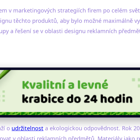
 v marketingových strategiích firem po celém světě. 
signu těchto produktů, aby bylo možné maximálně vyu
upy a řešení se v oblasti designu reklamních předmět
aží o
udržitelnost
a ekologickou odpovědnost. Rok 20
vat v oblasti reklamních předmětů. Materiály jako 