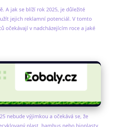
A jak se blíží rok 2025, je důležité
žít jejich reklamní potenciál. V tomto
ů očekávají v nadcházejícím roce a jaké
25 nebude výjimkou a očekává se, že
recyklovaný plast, bambus nebo bioplasty