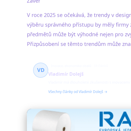
Závěr
V roce 2025 se očekává, že trendy v desi
výběru správného přístupu by měly firmy 
předmětů může být výhodné nejen pro zvýš
Přizpůsobení se těmto trendům může z
Inovace, ekonomika obalů
59 článků
VD
Vladimír Dolejš
Vladimír má dlouholeté zkušenosti s inovacemi
Všechny články od Vladimír Dolejš →