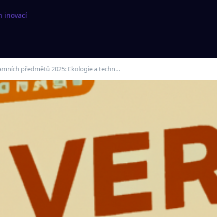
h inovací
lamních předmětů 2025: Ekologie a techn…