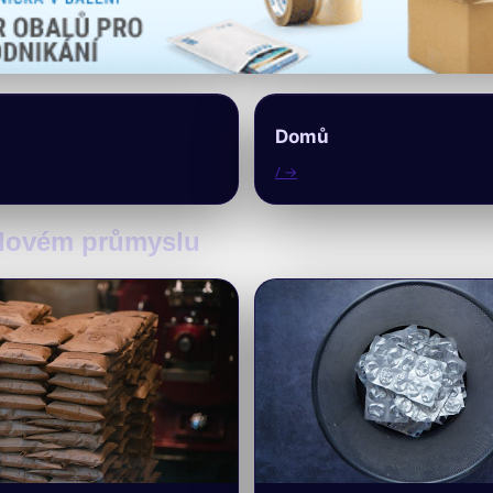
Domů
/ →
balovém průmyslu