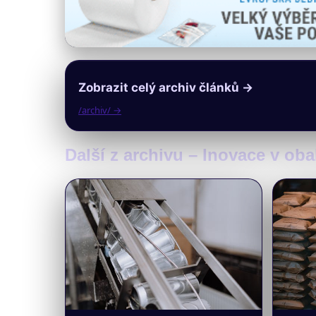
Zobrazit celý archiv článků →
/archiv/ →
Další z archivu – Inovace v o