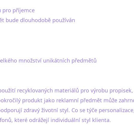
 pro příjemce
ět bude dlouhodobě používán
 velkého množství unikátních předmětů
oužití recyklovaných materiálů pro výrobu propisek, 
 pokročilý produkt jako reklamní předmět může zahrno
podporují zdravý životní styl. Co se týče personaliz
nů, které odrážejí individuální styl klienta.