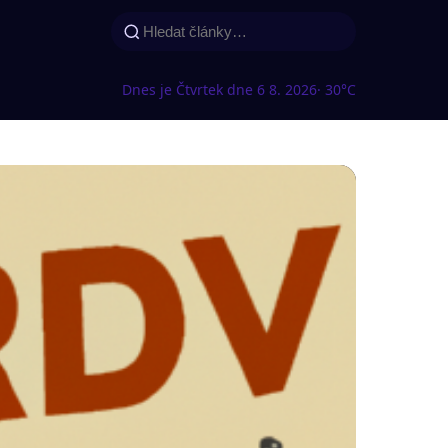
Dnes je Čtvrtek dne 6 8. 2026
· 30°C