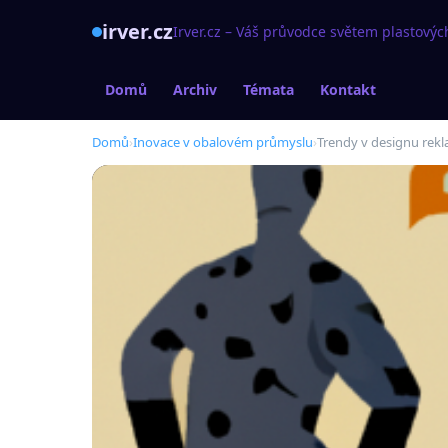
irver.cz
Irver.cz – Váš průvodce světem plastovýc
Domů
Archiv
Témata
Kontakt
Domů
›
Inovace v obalovém průmyslu
›
Trendy v designu rek