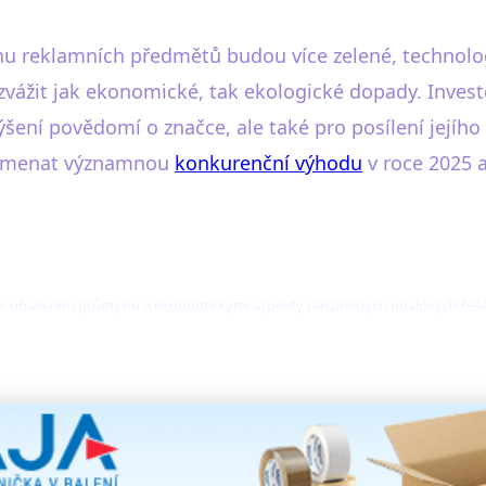
gnu reklamních předmětů budou více zelené, technolog
zvážit jak ekonomické, tak ekologické dopady. Invest
ení povědomí o značce, ale také pro posílení jejího 
namenat významnou
konkurenční výhodu
v roce 2025 a
 v obalovém průmyslu a ekonomickými aspekty udržitelných obalových řeše