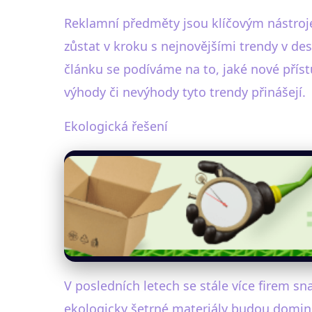
Reklamní předměty jsou klíčovým nástrojem
zůstat v kroku s nejnovějšími trendy v de
článku se podíváme na to, jaké nové příst
výhody či nevýhody tyto trendy přinášejí.
Ekologická řešení
V posledních letech se stále více firem sn
ekologicky šetrné materiály budou domino