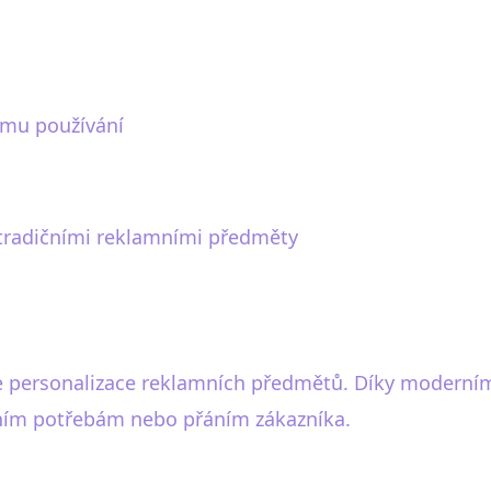
tému používání
 tradičními reklamními předměty
de personalizace reklamních předmětů. Díky moderním
tním potřebám nebo přáním zákazníka.