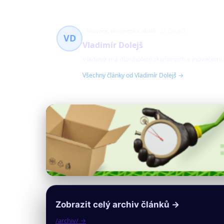
Inovace, ekonomika obalů
59 článků
VD
Vladimír Dolejš
Vladimír má dlouholeté zkušenosti s inovacemi
Všechny články od Vladimír Dolejš →
Zobrazit celý archiv článků →
/archiv/ →