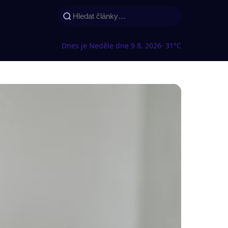
Dnes je Neděle dne 9 8. 2026
· 31°C