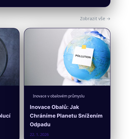
Zobrazit vše →
Inovace v obalovém průmyslu
Inovace Obalů: Jak
lucí
Chráníme Planetu Snížením
Odpadu
22. 1. 2026