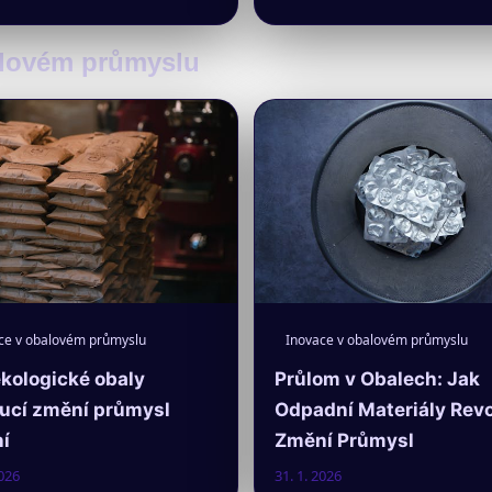
balovém průmyslu
ce v obalovém průmyslu
Inovace v obalovém průmyslu
ekologické obaly
Průlom v Obalech: Jak
lucí změní průmysl
Odpadní Materiály Revo
í
Změní Průmysl
2026
31. 1. 2026