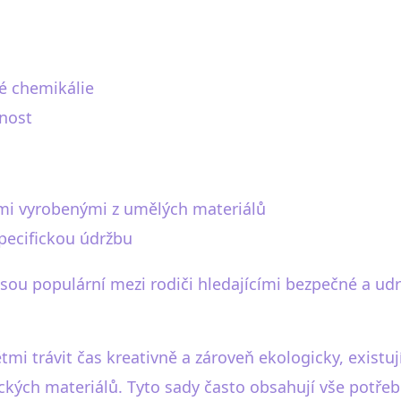
é chemikálie
tnost
ami vyrobenými z umělých materiálů
specifickou údržbu
jsou populární mezi rodiči hledajícími bezpečné a udr
dětmi trávit čas kreativně a zároveň ekologicky, existuj
ckých materiálů. Tyto sady často obsahují vše potře