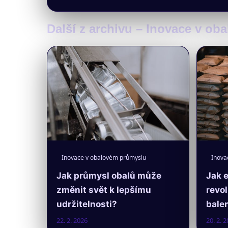
Další z archivu – Inovace v o
Inovace v obalovém průmyslu
Inova
Jak průmysl obalů může
Jak 
změnit svět k lepšímu
revo
udržitelnosti?
balen
22. 2. 2026
20. 2. 