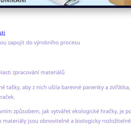
sti
ohou zapojit do výrobního procesu
lasti zpracování materiálů
ěné tašky, aby z nich ušila barevné panenky a zvířátk
raček.
vním způsobem, jak vytvářet ekologické hračky, je pou
 materiály jsou obnovitelné a biologicky rozložitel