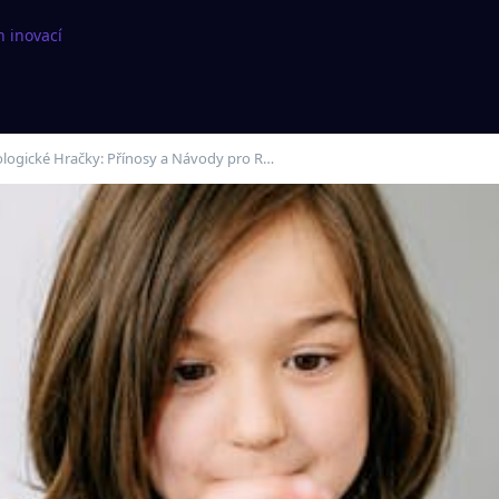
h inovací
ologické Hračky: Přínosy a Návody pro R…