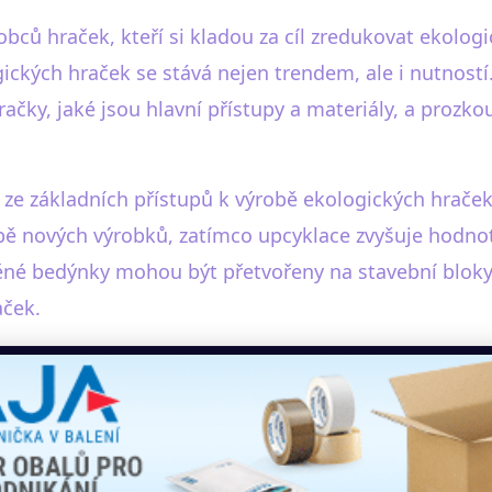
obců hraček, kteří si kladou za cíl zredukovat ekolog
gických hraček se stává nejen trendem, ale i nutností
čky, jaké jsou hlavní přístupy a materiály, a proz
ze základních přístupů k výrobě ekologických hraček 
obě nových výrobků, zatímco upcyklace zvyšuje hodno
ěné bedýnky mohou být přetvořeny na stavební bloky 
aček.