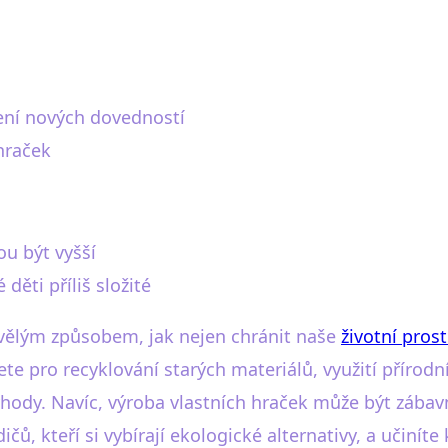
ení nových dovedností
 hraček
u být vyšší
ěti příliš složité
kvělým způsobem, jak nejen chránit naše
životní prost
ete pro recyklování starých materiálů, využití přírodn
ýhody. Navíc, výroba vlastních hraček může být zába
čů, kteří si vybírají ekologické alternativy, a učiníte