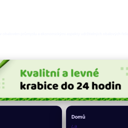
 v obalovém průmyslu a ekonomickými aspekty udržitelných obalových řeše
Domů
/ →