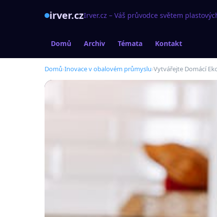
irver.cz
Irver.cz – Váš průvodce světem plastovýc
Domů
Archiv
Témata
Kontakt
Domů
›
Inovace v obalovém průmyslu
›
Vytvářejte Domácí Ek