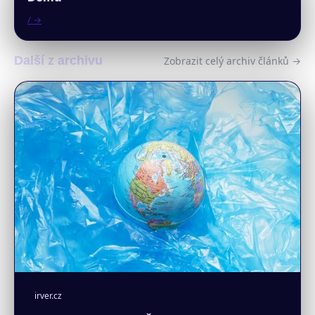
/ →
Další z archivu
Zobrazit celý archiv článků →
irver.cz