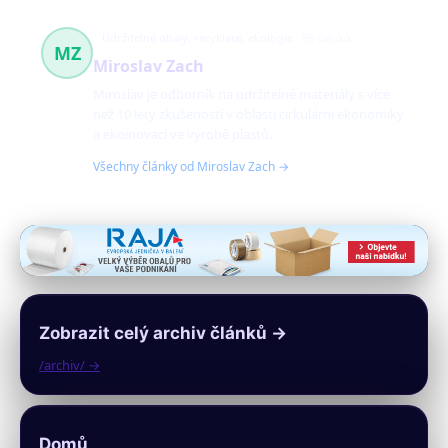
Udržitelné obaly, recyklace, ekologie
89 článků
MZ
Miroslav Zach
Miroslav je odborník na udržitelné materiály s více
než 10 lety zkušeností v oblasti cirkulární ekonomiky
a ekoinovací ve výrobě plastů.
Všechny články od Miroslav Zach →
Zobrazit celý archiv článků →
/archiv/ →
Domů