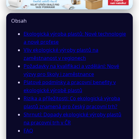
irver.cz
Ekologická výroba plastů:
Obsah
Příležitosti a výzvy pro ČR
Ekologická výroba plastů: Nové technologie
25. 6. 2026
· 9 min čtení · Autor: Miroslav Zach
a nové profese
Vliv ekologické výroby plastů na
zaměstnanost v regionech
Požadavky na kvalifikaci a vzdělání: Nové
výzvy pro školy i zaměstnance
Platové podmínky a pracovní benefity v
ekologické výrobě plastů
Rizika a příležitosti: Co ekologická výroba
plastů znamená pro český pracovní trh?
Shrnutí: Dopady ekologické výroby plastů
na pracovní trh v ČR
FAQ