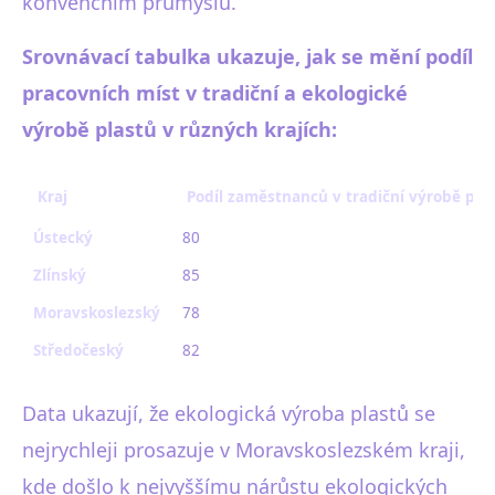
konvenčním průmyslu.
Srovnávací tabulka ukazuje, jak se mění podíl
pracovních míst v tradiční a ekologické
výrobě plastů v různých krajích:
Kraj
Podíl zaměstnanců v tradiční výrobě pla
Ústecký
80
Zlínský
85
Moravskoslezský
78
Středočeský
82
Data ukazují, že ekologická výroba plastů se
nejrychleji prosazuje v Moravskoslezském kraji,
kde došlo k nejvyššímu nárůstu ekologických