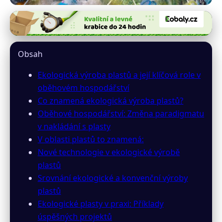
irver.cz
Plasty a oběhové hospodářství:
Obsah
Revoluce v ekologické výrobě
Ekologická výroba plastů a její klíčová role v
29. 6. 2026
· 10 min čtení · Autor: Jana Valášková
oběhovém hospodářství
Co znamená ekologická výroba plastů?
Oběhové hospodářství: Změna paradigmatu
v nakládání s plasty
V oblasti plastů to znamená:
Nové technologie v ekologické výrobě
plastů
Srovnání ekologické a konvenční výroby
plastů
Ekologické plasty v praxi: Příklady
úspěšných projektů