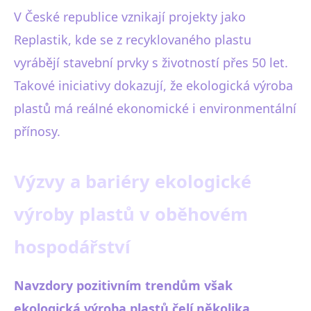
V České republice vznikají projekty jako
Replastik, kde se z recyklovaného plastu
vyrábějí stavební prvky s životností přes 50 let.
Takové iniciativy dokazují, že ekologická výroba
plastů má reálné ekonomické i environmentální
přínosy.
Výzvy a bariéry ekologické
výroby plastů v oběhovém
hospodářství
Navzdory pozitivním trendům však
ekologická výroba plastů čelí několika