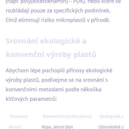
(např. poly(diketoenamin) – PDK), nebo které se
rozkládají pouze za specifických podmínek,
čímž eliminují riziko mikroplastů v přírodě.
Srovnání ekologické a
konvenční výroby plastů
Abychom lépe pochopili přínosy ekologické
výroby plastů, podívejme se na srovnání s
konvenčními metodami podle několika
klíčových parametrů:
Parametr
Konvenční výroba plastů
Ekologická výr
Hlavní
Ropa, zemní plyn
Obnovitelné zdr