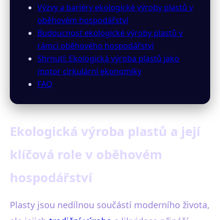
Výzvy a bariéry ekologické výroby plastů v
oběhovém hospodářství
Budoucnost ekologické výroby plastů v
rámci oběhového hospodářství
Shrnutí: Ekologická výroba plastů jako
motor cirkulární ekonomiky
FAQ
Ekologická výroba plastů a její
klíčová role v oběhovém
hospodářství
Plasty jsou nedílnou součástí moderního života,