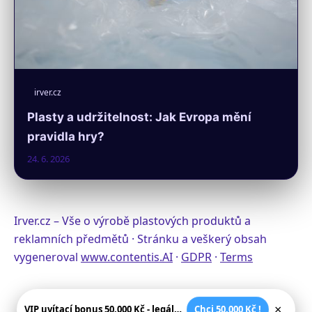
irver.cz
Plasty a udržitelnost: Jak Evropa mění
pravidla hry?
24. 6. 2026
Irver.cz – Vše o výrobě plastových produktů a
reklamních předmětů · Stránku a veškerý obsah
vygeneroval
www.contentis.AI
·
GDPR
·
Terms
×
VIP uvítací bonus 50.000 Kč - legální české kasíno
Chci 50.000 Kč !