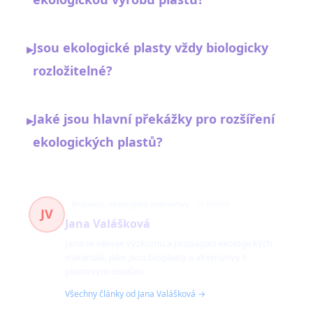
Jsou ekologické plasty vždy biologicky
▸
rozložitelné?
Jaké jsou hlavní překážky pro rozšíření
▸
ekologických plastů?
Bioplasty, ekologické alternativy
76 článků
JV
Jana Valášková
Jana se věnuje výzkumu a propagaci ekologických
materiálů, jako jsou bioplasty a alternativy k
plastovým obalům.
Všechny články od Jana Valášková →