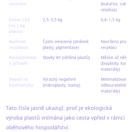
surovina
(kukuřice, cukrov
celulóza)
Emise CO2
2,5–3,5 kg
0,8–1,5 kg
(na 1 kg
plastu)
Možnost
Často omezená (směsné
Navrženo pro s
recyklace
plasty, pigmentace)
recyklaci
Rozložitelnost
Stovky let (většina plastů)
Měsíce až několik
v přírodě
(bioplasty, komp
materiály)
Dopad na
Výrazný negativní
Minimalizovaný (
biodiverzitu
(mikroplasty, toxiny)
odbouratelné ne
materiály)
Tato čísla jasně ukazují, proč je ekologická
výroba plastů vnímána jako cesta vpřed v rámci
oběhového hospodářství.