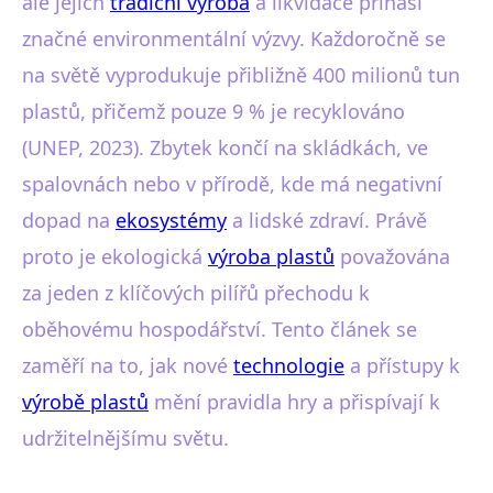
ale jejich
tradiční výroba
a likvidace přináší
značné environmentální výzvy. Každoročně se
na světě vyprodukuje přibližně 400 milionů tun
plastů, přičemž pouze 9 % je recyklováno
(UNEP, 2023). Zbytek končí na skládkách, ve
spalovnách nebo v přírodě, kde má negativní
dopad na
ekosystémy
a lidské zdraví. Právě
proto je ekologická
výroba plastů
považována
za jeden z klíčových pilířů přechodu k
oběhovému hospodářství. Tento článek se
zaměří na to, jak nové
technologie
a přístupy k
výrobě plastů
mění pravidla hry a přispívají k
udržitelnějšímu světu.