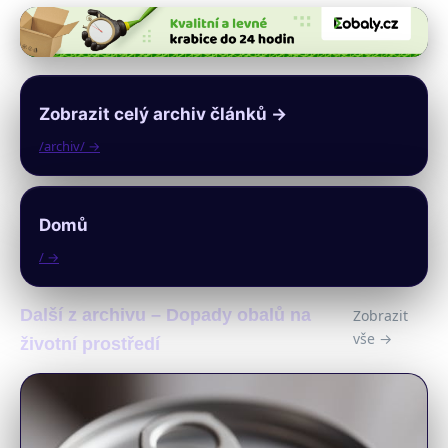
Zobrazit celý archiv článků →
/archiv/ →
Domů
/ →
Další z archivu – Dopady obalů na
Zobrazit
vše →
životní prostředí