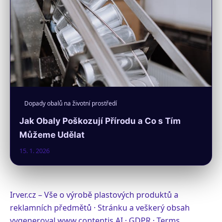
Dopady obalů na životní prostředí
Jak Obaly Poškozují Přírodu a Co s Tím
Můžeme Udělat
15. 1. 2026
Irver.cz – Vše o výrobě plastových produktů a
reklamních předmětů · Stránku a veškerý obsah
vygeneroval
www.contentis.AI
·
GDPR
·
Terms