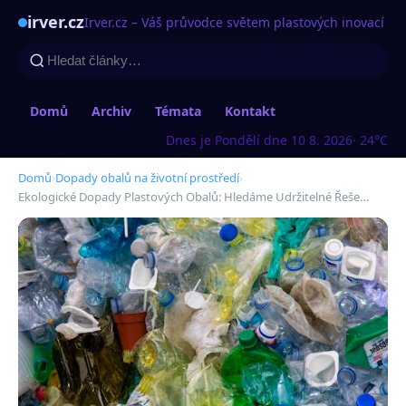
irver.cz
Irver.cz – Váš průvodce světem plastových inovací
Domů
Archiv
Témata
Kontakt
Dnes je Pondělí dne 10 8. 2026
· 24°C
Domů
›
Dopady obalů na životní prostředí
›
Ekologické Dopady Plastových Obalů: Hledáme Udržitelné Řeše…