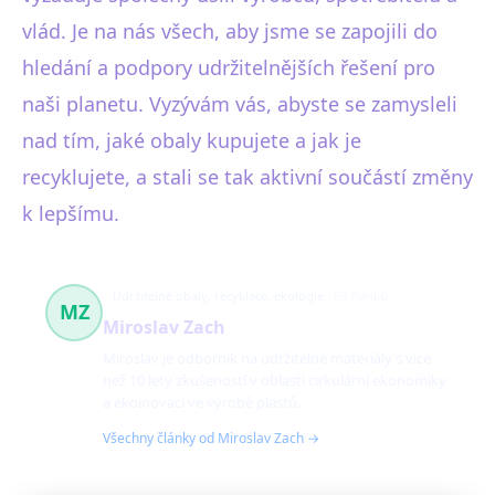
vlád. Je na nás všech, aby jsme se zapojili do
hledání a podpory udržitelnějších řešení pro
naši planetu. Vyzývám vás, abyste se zamysleli
nad tím, jaké obaly kupujete a jak je
recyklujete, a stali se tak aktivní součástí změny
k lepšímu.
Udržitelné obaly, recyklace, ekologie
89 článků
MZ
Miroslav Zach
Miroslav je odborník na udržitelné materiály s více
než 10 lety zkušeností v oblasti cirkulární ekonomiky
a ekoinovací ve výrobě plastů.
Všechny články od Miroslav Zach →