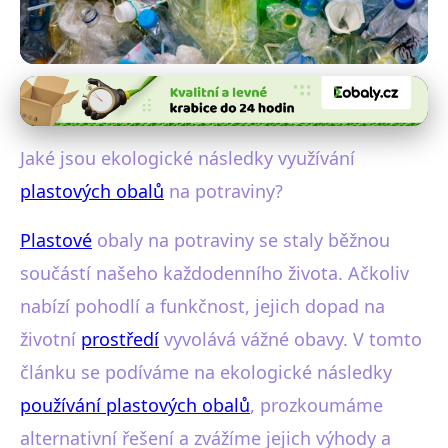
Dopady obalů na životní prostředí
Ekologické Dopady Plastových
Jaké jsou ekologické následky využívání
Obalů: Hledáme Udržitelné
plastových obalů
na potraviny?
Řešení
Plastové
obaly na potraviny se staly běžnou
30. 8. 2025
· 4 min čtení · Autor: Miroslav Zach
součástí našeho každodenního života. Ačkoliv
nabízí pohodlí a funkčnost, jejich dopad na
životní
prostředí
vyvolává vážné obavy. V tomto
článku se podíváme na ekologické následky
používání plastových obalů
, prozkoumáme
alternativní řešení a zvážíme jejich výhody a