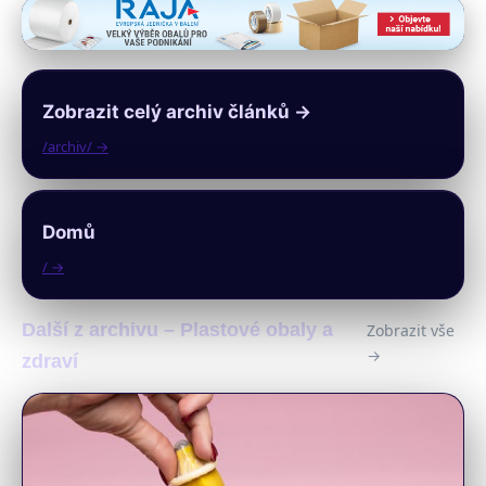
Zobrazit celý archiv článků →
/archiv/ →
Domů
/ →
Další z archivu – Plastové obaly a
Zobrazit vše
→
zdraví