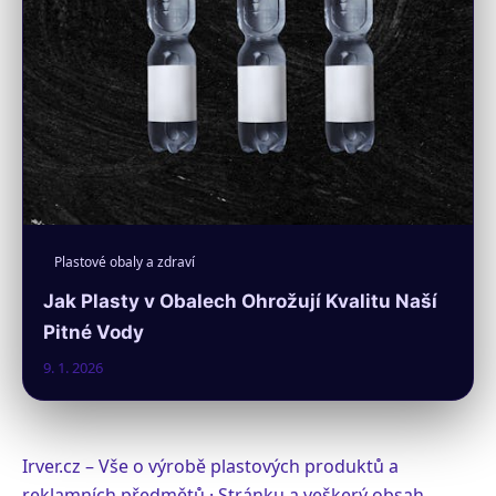
Plastové obaly a zdraví
Jak Plasty v Obalech Ohrožují Kvalitu Naší
Pitné Vody
9. 1. 2026
Irver.cz – Vše o výrobě plastových produktů a
reklamních předmětů · Stránku a veškerý obsah