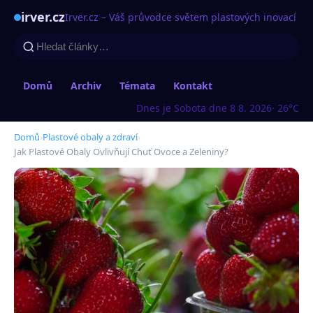
irver.cz
Irver.cz – Váš průvodce světem plastových inovací
Domů
Archiv
Témata
Kontakt
Dnes je Sobota dne 8 8. 2026
· 26°C
Domů
›
Plastové obaly a zdraví
›
Jak Plastové Obaly Ovlivňují Chuť Ovoce a Zeleniny?