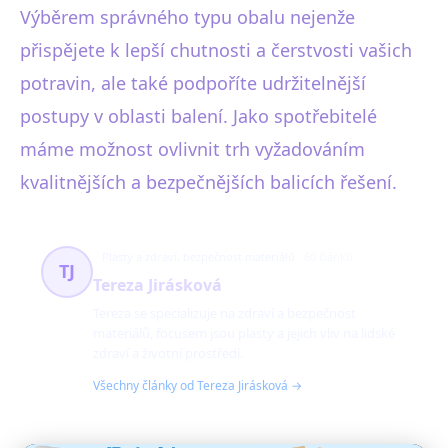
Výběrem správného typu obalu nejenže
přispějete k lepší chutnosti a čerstvosti vašich
potravin, ale také podpoříte udržitelnější
postupy v oblasti balení. Jako spotřebitelé
máme možnost ovlivnit trh vyžadováním
kvalitnějších a bezpečnějších balicích řešení.
Plasty a zdraví, bezpečnost materiálů
60 článků
TJ
Tereza Jirásková
Tereza se specializuje na zdraví a bezpečnost
materiálů, focusem jsou plasty a jejich vliv na lidské
zdraví a životní prostředí.
Všechny články od Tereza Jirásková →