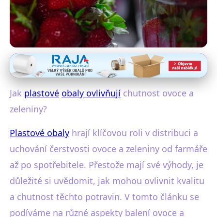
Plastové obaly a zdraví
Jak Plastové Obaly Ovlivňují
Jak
plastové
obaly ovlivňují
chutnost ovoce a
Chuť Ovoce a Zeleniny?
zeleniny?
28. 10. 2025
· 4 min čtení · Autor: Tereza Jirásková
Plastové obaly
hrají klíčovou roli v distribuci a
uchování čerstvosti ovoce a zeleniny od farmáře
až po spotřebitele. Přestože mají své výhody, je
důležité si uvědomit, jak mohou ovlivnit kvalitu
a chutnost těchto potravin. V tomto článku se
podíváme na různé aspekty balení ovoce a