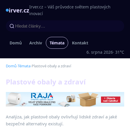
Irver.cz – Váš průvodce světem plastových
irver.cz
inovací
Domů
Archiv
Témata
Kontakt
6. srpna 2026
· 31°C
Domů
›
Témata
›
Plastové obaly a zdraví
Plastové obaly a zdraví
Analýza, jak plastové obaly ovlivňují lidské zdraví a jaké
bezpečné alternativy existují.