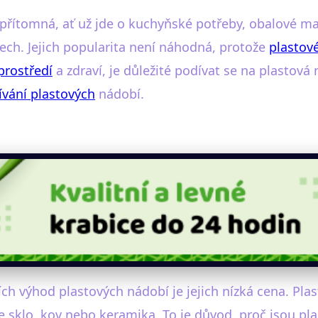
přítomná, ať už jde o kuchyňské potřeby, obalové ma
tech. Jejich popularita není náhodná, protože
plastov
prostředí
a zdraví, je důležité podívat se na plastová
ívání plastových
nádobí.
ch výhod plastových nádobí je jejich nízká cena. Plas
je sklo, kov nebo keramika. To je důvod, proč jsou pl