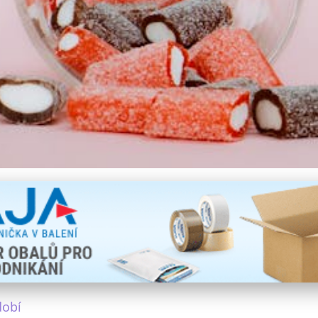
roč je oblíbené a jaké má
dobí