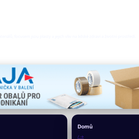
riálů, focusem jsou plasty a jejich vliv na lidské zdraví a životní prostředí.
Domů
/ →