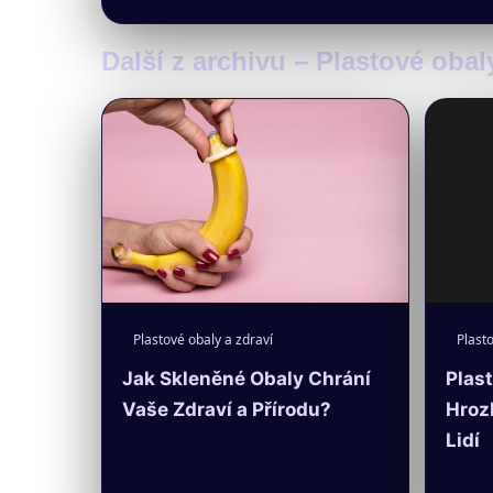
Další z archivu – Plastové obal
Plastové obaly a zdraví
Plasto
Jak Skleněné Obaly Chrání
Plast
Vaše Zdraví a Přírodu?
Hroz
Lidí