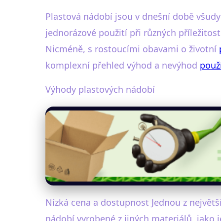
Plastová nádobí jsou v dnešní době všudy
jednorázové použití při různých příležitos
Nicméně, s rostoucími obavami o životní
komplexní přehled výhod a nevýhod
použ
Výhody plastových nádobí
Nízká cena a dostupnost Jednou z největší
nádobí vyrobené z jiných materiálů, jako 