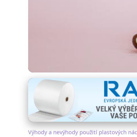
Plastové obaly a zdraví
Plastové nádobí: P
8. 7. 2025
· 4 min čtení · Autor: Tereza Jirásková
Výhody a nevýhody použití plastových ná