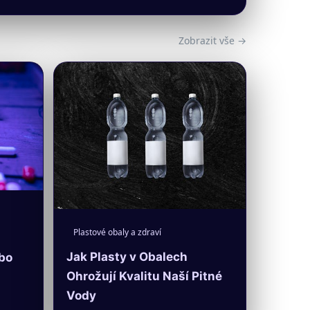
Zobrazit vše →
Plastové obaly a zdraví
Jak Plasty v Obalech
bo
Ohrožují Kvalitu Naší Pitné
Vody