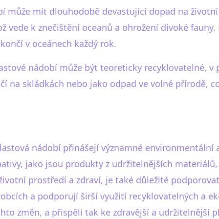
í může mít dlouhodobě devastující dopad na životní 
což vede k znečištění oceanů a ohrožení divoké fauny.
 končí v oceánech každý rok.
astové nádobí může být teoreticky recyklovatelné, v 
čí na skládkách nebo jako odpad ve volné přírodě, c
 plastová nádobí přinášejí významné environmentální a 
rnativy, jako jsou produkty z udržitelnějších materiá
otní prostředí a zdraví, je také důležité podporovat i
obcích a podporují širší využití recyklovatelných a 
chto změn, a přispěli tak ke zdravější a udržitelnější p