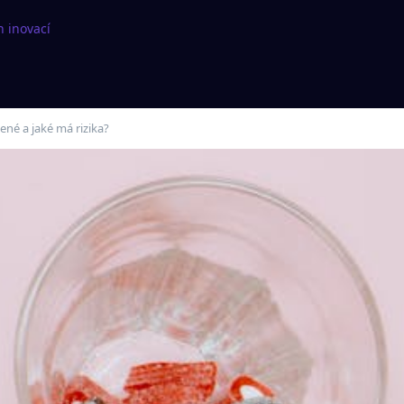
h inovací
ené a jaké má rizika?