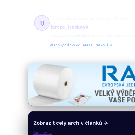
Plasty a zdraví, bezpečnost materiálů
60 článků
TJ
Tereza Jirásková
Tereza se specializuje na zdraví a bezpečnost mate
Všechny články od Tereza Jirásková →
Zobrazit celý archiv článků →
/archiv/ →