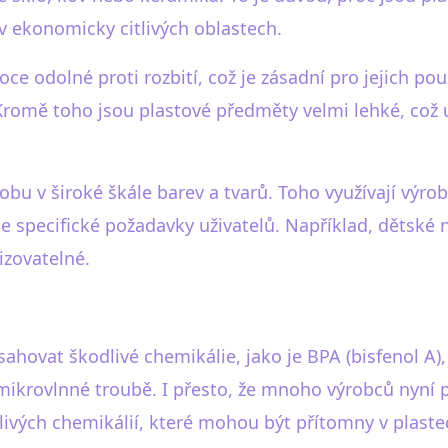
v ekonomicky citlivých oblastech.
ce odolné proti rozbití, což je zásadní pro jejich pou
 Kromě toho jsou plastové předměty velmi lehké, což
bu v široké škále barev a tvarů. Toho využívají výrob
uje specifické požadavky uživatelů. Například, dětské 
izovatelné.
hovat škodlivé chemikálie, jako je BPA (bisfenol A)
mikrovlnné troubě. I přesto, že mnoho výrobců nyní po
dlivých chemikálií, které mohou být přítomny v plaste