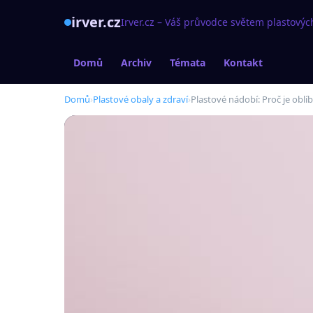
irver.cz
Irver.cz – Váš průvodce světem plastovýc
Domů
Archiv
Témata
Kontakt
Domů
›
Plastové obaly a zdraví
›
Plastové nádobí: Proč je oblíb