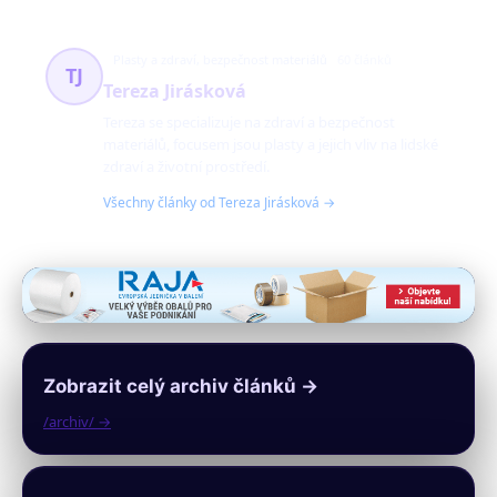
Plasty a zdraví, bezpečnost materiálů
60 článků
TJ
Tereza Jirásková
Tereza se specializuje na zdraví a bezpečnost
materiálů, focusem jsou plasty a jejich vliv na lidské
zdraví a životní prostředí.
Všechny články od Tereza Jirásková →
Zobrazit celý archiv článků →
/archiv/ →