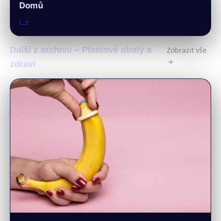
Domů
/ →
Další z archivu – Plastové obaly a
Zobrazit vše
→
zdraví