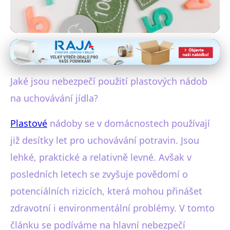
Plastové obaly a zdraví
Nebezpečí Plastových Nádob:
Jaké jsou nebezpečí použití plastových nádob
Rizika a Bezpečnější
na uchovávání jídla?
Alternativy
Plastové
nádoby se v domácnostech používají
4. 8. 2025
· 4 min čtení · Autor: Tereza Jirásková
již desítky let pro uchovávání potravin. Jsou
lehké, praktické a relativně levné. Avšak v
posledních letech se zvyšuje povědomí o
potenciálních rizicích, která mohou přinášet
zdravotní i environmentální problémy. V tomto
článku se podíváme na hlavní nebezpečí