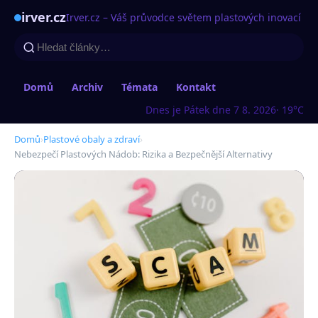
irver.cz
Irver.cz – Váš průvodce světem plastových inovací
Domů
Archiv
Témata
Kontakt
Dnes je Pátek dne 7 8. 2026
· 19°C
Domů
›
Plastové obaly a zdraví
›
Nebezpečí Plastových Nádob: Rizika a Bezpečnější Alternativy