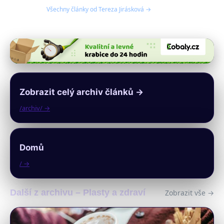
Všechny články od Tereza Jirásková →
Zobrazit celý archiv článků →
/archiv/ →
Domů
/ →
Další z archivu – Plasty a zdraví
Zobrazit vše →