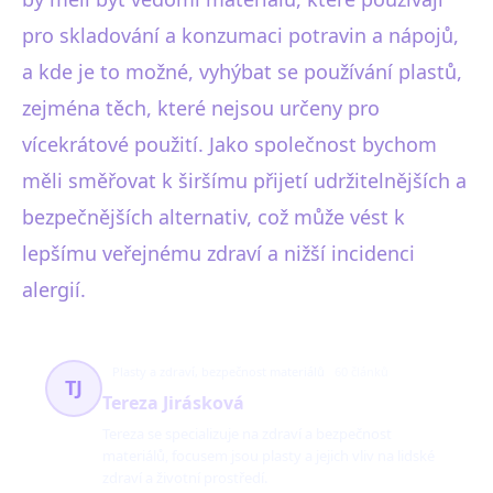
pro skladování a konzumaci potravin a nápojů,
a kde je to možné, vyhýbat se používání plastů,
zejména těch, které nejsou určeny pro
vícekrátové použití. Jako společnost bychom
měli směřovat k širšímu přijetí udržitelnějších a
bezpečnějších alternativ, což může vést k
lepšímu veřejnému zdraví a nižší incidenci
alergií.
Plasty a zdraví, bezpečnost materiálů
60 článků
TJ
Tereza Jirásková
Tereza se specializuje na zdraví a bezpečnost
materiálů, focusem jsou plasty a jejich vliv na lidské
zdraví a životní prostředí.