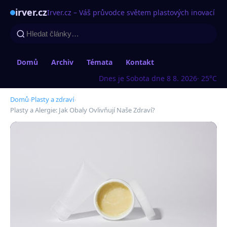
irver.cz
Irver.cz – Váš průvodce světem plastových inovací
Domů
Archiv
Témata
Kontakt
Dnes je Sobota dne 8 8. 2026
· 25°C
Domů
›
Plasty a zdraví
›
Plasty a Alergie: Jak Obaly Ovlivňují Naše Zdraví?