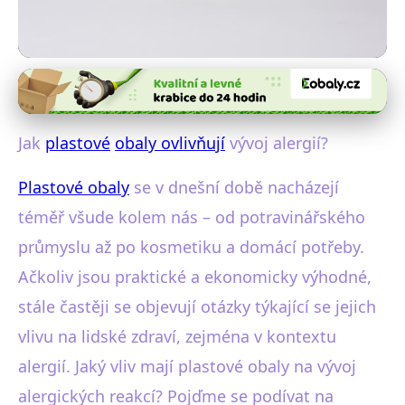
Plasty a zdraví
Plasty a Alergie: Jak Obaly
Jak
plastové
obaly ovlivňují
vývoj alergií?
Ovlivňují Naše Zdraví?
Plastové obaly
se v dnešní době nacházejí
29. 10. 2025
· 4 min čtení · Autor: Tereza Jirásková
téměř všude kolem nás – od potravinářského
průmyslu až po kosmetiku a domácí potřeby.
Ačkoliv jsou praktické a ekonomicky výhodné,
stále častěji se objevují otázky týkající se jejich
vlivu na lidské zdraví, zejména v kontextu
alergií. Jaký vliv mají plastové obaly na vývoj
alergických reakcí? Pojďme se podívat na