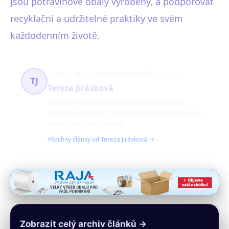
jsou potravinové obaly vyrobeny, a podporovat
recyklační a udržitelné praktiky ve svém
každodenním životě.
Plasty a zdraví, bezpečnost materiálů
60 článků
TJ
Tereza Jirásková
Tereza se specializuje na zdraví a bezpečnost
materiálů, focusem jsou plasty a jejich vliv na lidské
zdraví a životní prostředí.
Všechny články od Tereza Jirásková →
Zobrazit celý archiv článků →