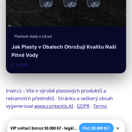
Plastové obaly a zdraví
Jak Plasty v Obalech Ohrožují Kvalitu Naší
Pitné Vody
9. 1. 2026
Irver.cz – Vše o výrobě plastových produktů a
reklamních předmětů · Stránku a veškerý obsah
vygeneroval
www.contentis.AI
·
GDPR
·
Terms
×
VIP uvítací bonus 50.000 Kč - legální české kasíno
Chci 50.000 Kč !