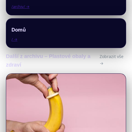
/archiv/ →
Domů
/ →
Další z archivu – Plastové obaly a
Zobrazit vše
→
zdraví