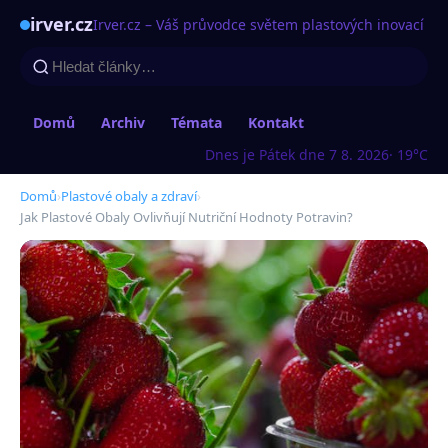
irver.cz
Irver.cz – Váš průvodce světem plastových inovací
Domů
Archiv
Témata
Kontakt
Dnes je Pátek dne 7 8. 2026
· 19°C
Domů
›
Plastové obaly a zdraví
›
Jak Plastové Obaly Ovlivňují Nutriční Hodnoty Potravin?