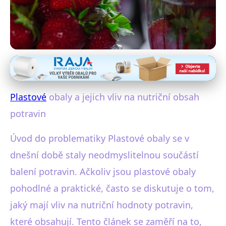
Plastové obaly a zdraví
Jak Plastové Obaly Ovlivňují
Plastové
obaly a jejich vliv na nutriční obsah
Nutriční Hodnoty Potravin?
potravin
17. 9. 2025
· 3 min čtení · Autor: Tereza Jirásková
Úvod do problematiky Plastové obaly se v
dnešní době staly neodmyslitelnou součástí
balení potravin. Ačkoliv jsou plastové obaly
pohodlné a praktické, často se diskutuje o tom,
jaký mají vliv na nutriční hodnoty potravin,
které obsahují. Tento článek se zaměří na to,