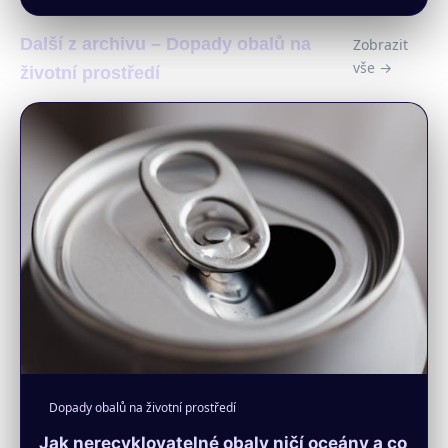
Další z archivu – Dopady obalů na
Zobrazit
vše →
životní prostředí
Dopady obalů na životní prostředí
Jak nerecyklovatelné obaly ničí oceány a co