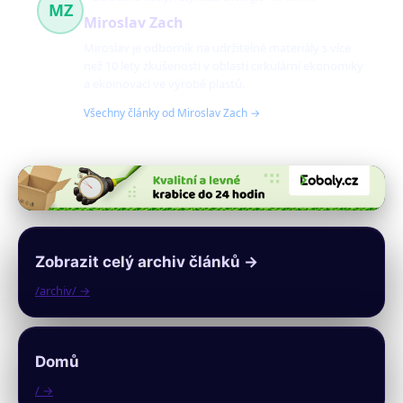
MZ
Miroslav Zach
Miroslav je odborník na udržitelné materiály s více
než 10 lety zkušeností v oblasti cirkulární ekonomiky
a ekoinovací ve výrobě plastů.
Všechny články od Miroslav Zach →
Zobrazit celý archiv článků →
/archiv/ →
Domů
/ →