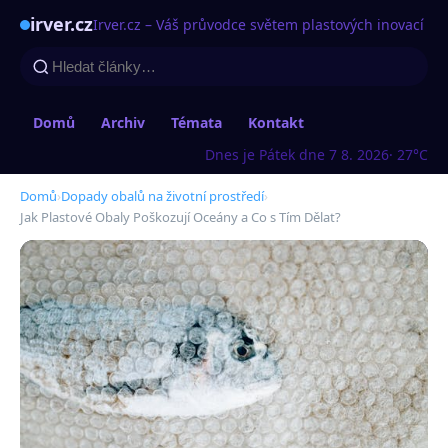
irver.cz
Irver.cz – Váš průvodce světem plastových inovací
Domů
Archiv
Témata
Kontakt
Dnes je Pátek dne 7 8. 2026
· 27°C
Domů
›
Dopady obalů na životní prostředí
›
Jak Plastové Obaly Poškozují Oceány a Co s Tím Dělat?