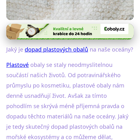
Dopady obalů na životní prostředí
Jak Plastové Obaly Poškozují
Jaký je
dopad plastových obalů
na naše oceány?
Oceány a Co s Tím Dělat?
Plastové
obaly se staly neodmyslitelnou
22. 10. 2025
· 3 min čtení · Autor: Miroslav Zach
součástí našich životů. Od potravinářského
průmyslu po kosmetiku, plastové obaly nám
denně usnadňují život. Avšak za tímto
pohodlím se skrývá méně příjemná pravda o
dopadu těchto materiálů na naše oceány. Jaký
je tedy skutečný dopad plastových obalů na
mořské ekosystémy a co můžeme dělat,