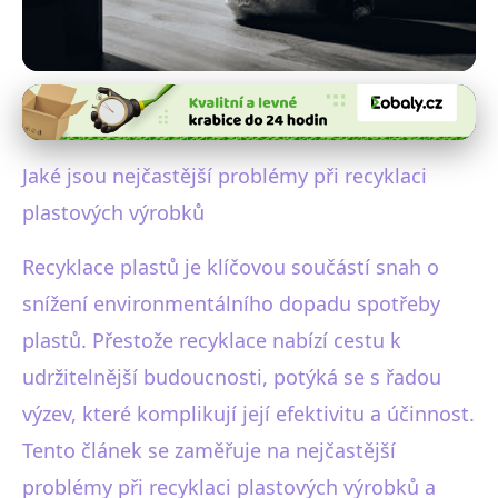
Recyklace plastů
Jak řešit hlavní problémy v
Jaké jsou nejčastější problémy při recyklaci
recyklaci plastů a zlepšit
plastových výrobků
efektivitu
Recyklace plastů je klíčovou součástí snah o
11. 6. 2025
· 4 min čtení · Autor: Miroslav Zach
snížení environmentálního dopadu spotřeby
plastů. Přestože recyklace nabízí cestu k
udržitelnější budoucnosti, potýká se s řadou
výzev, které komplikují její efektivitu a účinnost.
Tento článek se zaměřuje na nejčastější
problémy při recyklaci plastových výrobků a