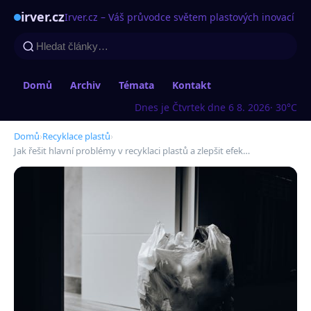
irver.cz
Irver.cz – Váš průvodce světem plastových inovací
Domů
Archiv
Témata
Kontakt
Dnes je Čtvrtek dne 6 8. 2026
· 30°C
Domů
›
Recyklace plastů
›
Jak řešit hlavní problémy v recyklaci plastů a zlepšit efek…