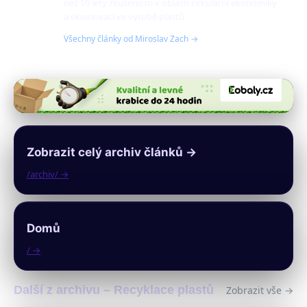
než 10 lety zkušeností v oblasti cirkulární ekonomiky
a ekoinovací ve výrobě plastů.
Všechny články od Miroslav Zach →
Zobrazit celý archiv článků →
/archiv/ →
Domů
/ →
Další z archivu – Recyklace plastů
Zobrazit vše →