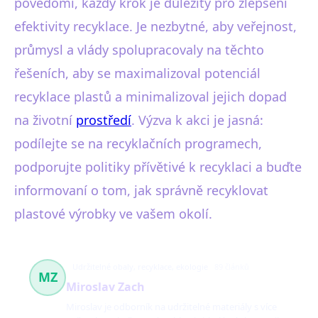
povědomí, každý krok je důležitý pro zlepšení
efektivity recyklace. Je nezbytné, aby veřejnost,
průmysl a vlády spolupracovaly na těchto
řešeních, aby se maximalizoval potenciál
recyklace plastů a minimalizoval jejich dopad
na životní
prostředí
. Výzva k akci je jasná:
podílejte se na recyklačních programech,
podporujte politiky přívětivé k recyklaci a buďte
informovaní o tom, jak správně recyklovat
plastové výrobky ve vašem okolí.
Udržitelné obaly, recyklace, ekologie
89 článků
MZ
Miroslav Zach
Miroslav je odborník na udržitelné materiály s více