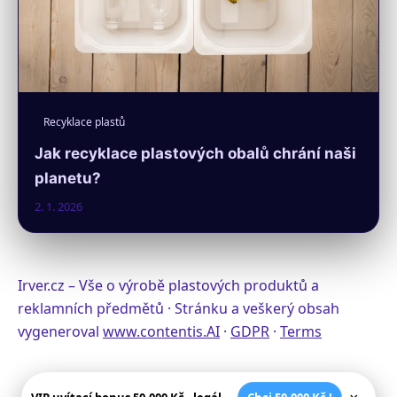
Recyklace plastů
Jak recyklace plastových obalů chrání naši
planetu?
2. 1. 2026
Irver.cz – Vše o výrobě plastových produktů a
reklamních předmětů · Stránku a veškerý obsah
vygeneroval
www.contentis.AI
·
GDPR
·
Terms