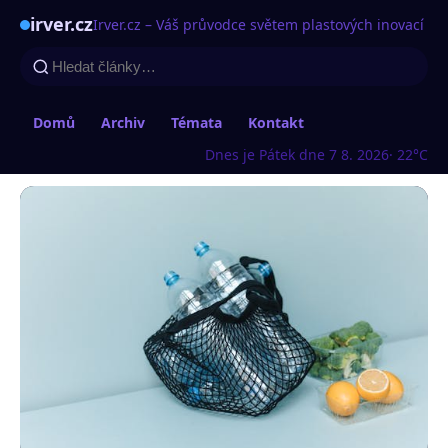
irver.cz
Irver.cz – Váš průvodce světem plastových inovací
Domů
Archiv
Témata
Kontakt
Dnes je Pátek dne 7 8. 2026
· 22°C