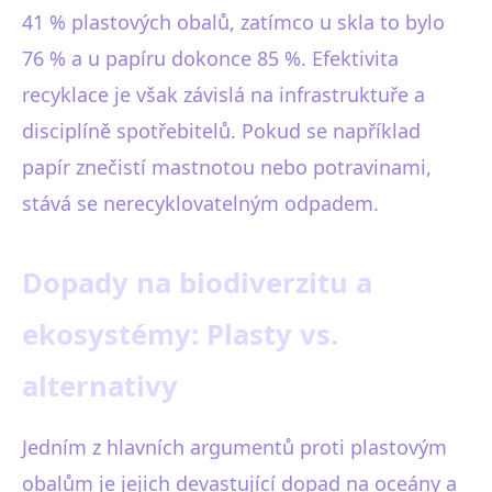
41 % plastových obalů, zatímco u skla to bylo
76 % a u papíru dokonce 85 %. Efektivita
recyklace je však závislá na infrastruktuře a
disciplíně spotřebitelů. Pokud se například
papír znečistí mastnotou nebo potravinami,
stává se nerecyklovatelným odpadem.
Dopady na biodiverzitu a
ekosystémy: Plasty vs.
alternativy
Jedním z hlavních argumentů proti plastovým
obalům je jejich devastující dopad na oceány a