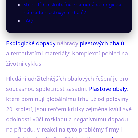
Shrnutí: Co skutečně znamená ekologická
náhrada plastových obalů?
FAQ
Ekologické dopady
náhrady
plastových obalů
alternativními materiály: Komplexní pohled na
životní cyklus
Hledání udržitelnějších obalových řešení je pro
současnou společnost zásadní.
Plastové obaly
,
které dominují globálnímu trhu už od poloviny
20. století, jsou terčem kritiky zejména kvůli své
odolnosti vůči rozkladu a negativnímu dopadu
na přírodu. V reakci na tyto problémy firmy i