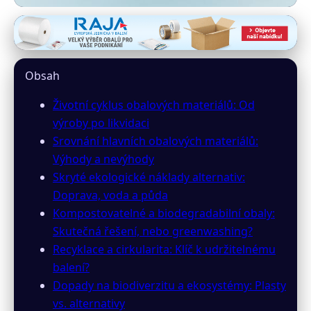
irver.cz
Ekologické Důsledky Alternativ
Obsah
Plastových Obalů: Celý Životní
Životní cyklus obalových materiálů: Od
Cyklus
výroby po likvidaci
Srovnání hlavních obalových materiálů:
17. 3. 2026
· 8 min čtení · Autor: Miroslav Zach
Výhody a nevýhody
Skryté ekologické náklady alternativ:
Doprava, voda a půda
Kompostovatelné a biodegradabilní obaly:
Skutečná řešení, nebo greenwashing?
Recyklace a cirkularita: Klíč k udržitelnému
balení?
Dopady na biodiverzitu a ekosystémy: Plasty
vs. alternativy