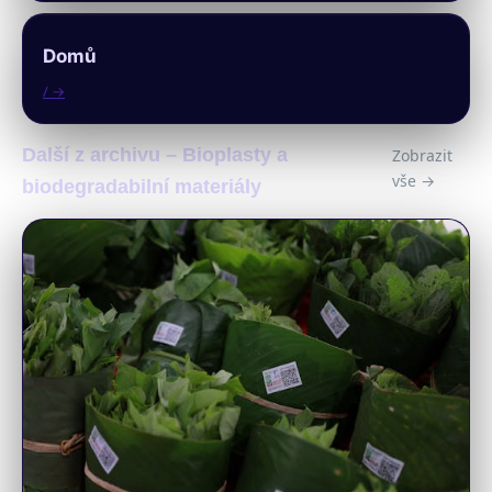
Domů
/ →
Další z archivu – Bioplasty a
Zobrazit
vše →
biodegradabilní materiály