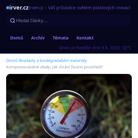
irver.cz
Irver.cz – Váš průvodce světem plastových inovací
Domů
Archiv
Témata
Kontakt
Dnes je Neděle dne 9 8. 2026
· 32°C
Domů
›
Bioplasty a biodegradabilní materiály
›
Kompostovatelné obaly: Jak chrání životní prostředí?