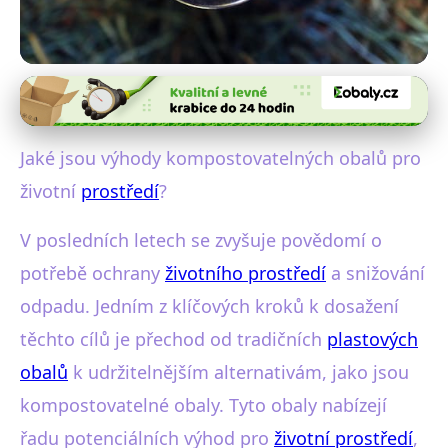
Bioplasty a biodegradabilní materiály
Kompostovatelné obaly: Jak
Jaké jsou výhody kompostovatelných obalů pro
chrání životní prostředí?
životní
prostředí
?
7. 2. 2026
· 4 min čtení · Autor: Jana Valášková
V posledních letech se zvyšuje povědomí o
potřebě ochrany
životního prostředí
a snižování
odpadu. Jedním z klíčových kroků k dosažení
těchto cílů je přechod od tradičních
plastových
obalů
k udržitelnějším alternativám, jako jsou
kompostovatelné obaly. Tyto obaly nabízejí
řadu potenciálních výhod pro
životní prostředí
,