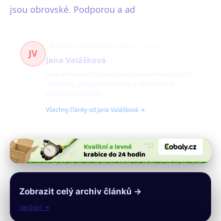
jsou obrovské. Podporou a ad
Bioplasty, ekologické alternativy
76 článků
JV
Jana Valášková
Jana se věnuje výzkumu a propagaci ekologických
materiálů, jako jsou bioplasty a alternativy k
plastovým obalům.
Všechny články od Jana Valášková →
Zobrazit celý archiv článků →
/archiv/ →