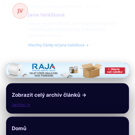
Bioplasty, ekologické alternativy
76 článků
JV
Jana Valášková
Jana se věnuje výzkumu a propagaci ekologických
materiálů, jako jsou bioplasty a alternativy k
plastovým obalům.
Všechny články od Jana Valášková →
Zobrazit celý archiv článků →
/archiv/ →
Domů