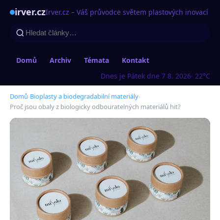
irver.cz
Irver.cz – Váš průvodce světem plastových inovací
Domů
Archiv
Témata
Kontakt
Dnes je Pátek dne 7 8. 2026
· 22°C
Domů
›
Bioplasty a biodegradabilní materiály
›
Proč jsou obaly z biologicky odbouratelných materiálů hit?