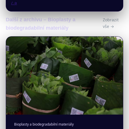
/ →
Další z archivu – Bioplasty a
Zobrazit
vše →
biodegradabilní materiály
Bioplasty a biodegradabilní materiály