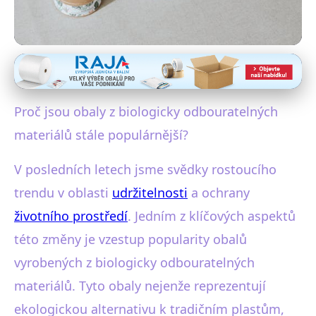
Bioplasty a biodegradabilní materiály
Proč jsou obaly z biologicky
Proč jsou obaly z biologicky odbouratelných
odbouratelných materiálů hit?
materiálů stále populárnější?
2. 2. 2026
· 4 min čtení · Autor: Jana Valášková
V posledních letech jsme svědky rostoucího
trendu v oblasti
udržitelnosti
a ochrany
životního prostředí
. Jedním z klíčových aspektů
této změny je vzestup popularity obalů
vyrobených z biologicky odbouratelných
materiálů. Tyto obaly nejenže reprezentují
ekologickou alternativu k tradičním plastům,