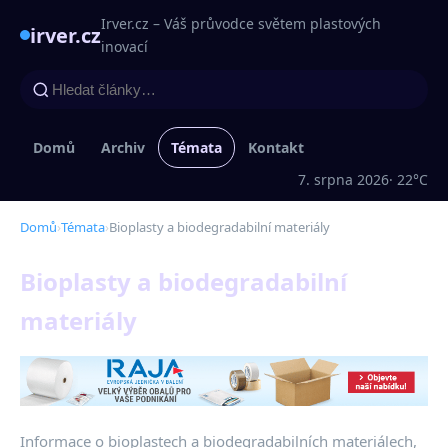
Irver.cz – Váš průvodce světem plastových
irver.cz
inovací
Domů
Archiv
Témata
Kontakt
7. srpna 2026
· 22°C
Domů
›
Témata
›
Bioplasty a biodegradabilní materiály
Bioplasty a biodegradabilní
materiály
Informace o bioplastech a biodegradabilních materiálech,