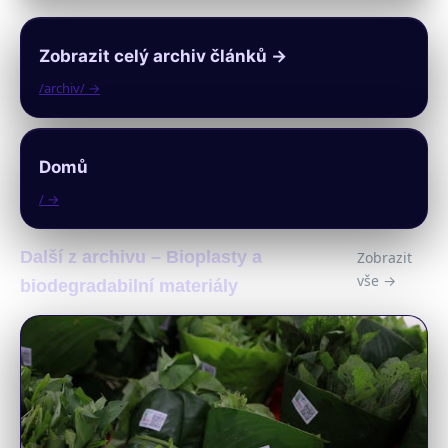
Zobrazit celý archiv článků →
/archiv/ →
Domů
/ →
Další z archivu – Bioplasty a
Zobrazit
vše →
biodegradabilní materiály