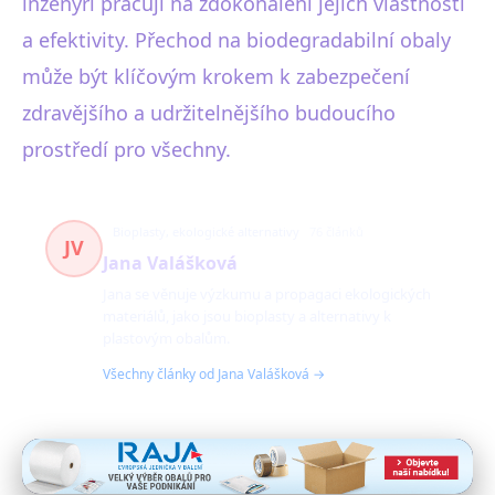
inženýři pracují na zdokonalení jejich vlastností
a efektivity. Přechod na biodegradabilní obaly
může být klíčovým krokem k zabezpečení
zdravějšího a udržitelnějšího budoucího
prostředí pro všechny.
Bioplasty, ekologické alternativy
76 článků
JV
Jana Valášková
Jana se věnuje výzkumu a propagaci ekologických
materiálů, jako jsou bioplasty a alternativy k
plastovým obalům.
Všechny články od Jana Valášková →