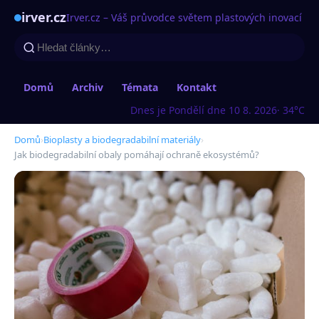
irver.cz
Irver.cz – Váš průvodce světem plastových inovací
Domů
Archiv
Témata
Kontakt
Dnes je Pondělí dne 10 8. 2026
· 34°C
Domů
›
Bioplasty a biodegradabilní materiály
›
Jak biodegradabilní obaly pomáhají ochraně ekosystémů?