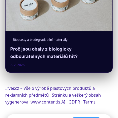
Bioplasty a biodegradabilní materiály
Proč jsou obaly z biologicky
odbouratelných materiálů hit?
2. 2. 2026
Irver.cz – Vše o výrobě plastových produktů a
reklamních předmětů · Stránku a veškerý obsah
vygeneroval
www.contentis.AI
·
GDPR
·
Terms