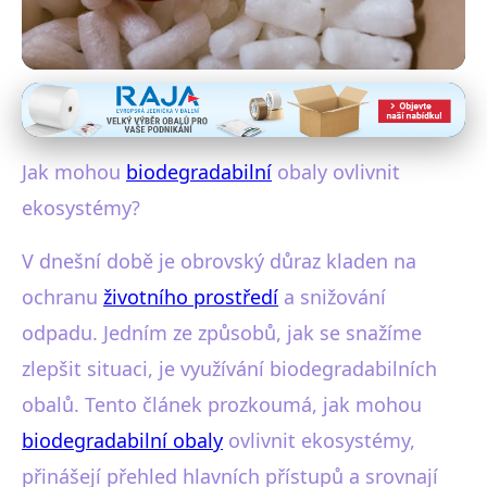
Bioplasty a biodegradabilní materiály
Jak biodegradabilní obaly
Jak mohou
biodegradabilní
obaly ovlivnit
pomáhají ochraně
ekosystémy?
ekosystémů?
V dnešní době je obrovský důraz kladen na
17. 10. 2025
· 3 min čtení · Autor: Jana Valášková
ochranu
životního prostředí
a snižování
odpadu. Jedním ze způsobů, jak se snažíme
zlepšit situaci, je využívání biodegradabilních
obalů. Tento článek prozkoumá, jak mohou
biodegradabilní obaly
ovlivnit ekosystémy,
přinášejí přehled hlavních přístupů a srovnají