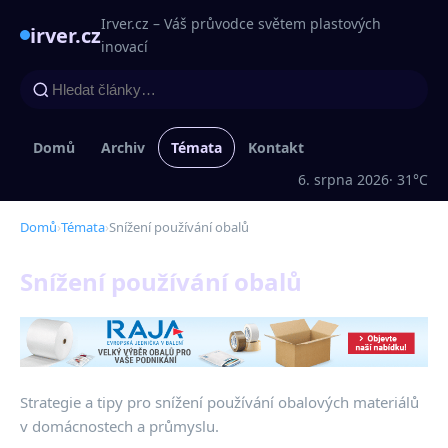
Irver.cz – Váš průvodce světem plastových
irver.cz
inovací
Domů
Archiv
Témata
Kontakt
6. srpna 2026
· 31°C
Domů
›
Témata
›
Snížení používání obalů
Snížení používání obalů
Strategie a tipy pro snížení používání obalových materiálů
v domácnostech a průmyslu.