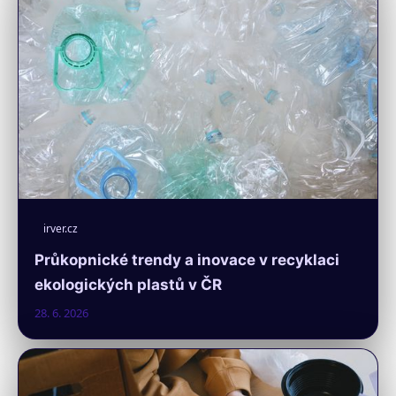
irver.cz
Průkopnické trendy a inovace v recyklaci
ekologických plastů v ČR
28. 6. 2026