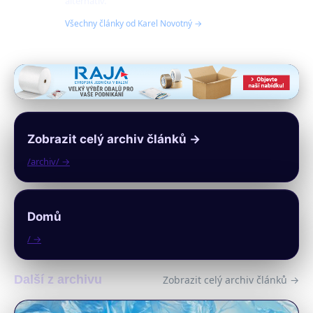
alternativ.
Všechny články od Karel Novotný →
Zobrazit celý archiv článků →
/archiv/ →
Domů
/ →
Další z archivu
Zobrazit celý archiv článků →