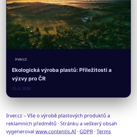
irver.cz
Ekologická výroba plastů: Příležitosti a
výzvy pro ČR
25. 6. 2026
Irver.cz – Vše o výrobě plastových produktů a
reklamních předmětů · Stránku a veškerý obsah
vygeneroval
www.contentis.AI
·
GDPR
·
Terms