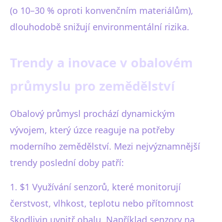
(o 10–30 % oproti konvenčním materiálům),
dlouhodobě snižují environmentální rizika.
Trendy a inovace v obalovém
průmyslu pro zemědělství
Obalový průmysl prochází dynamickým
vývojem, který úzce reaguje na potřeby
moderního zemědělství. Mezi nejvýznamnější
trendy poslední doby patří:
1. $1 Využívání senzorů, které monitorují
čerstvost, vlhkost, teplotu nebo přítomnost
škodlivin uvnitř obalu. Například senzory na