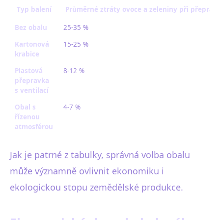
Typ balení
Průměrné ztráty ovoce a zeleniny při přepravě
Bez obalu
25-35 %
Kartonová
15-25 %
krabice
Plastová
8-12 %
přepravka
s ventilací
Obal s
4-7 %
řízenou
atmosférou
Jak je patrné z tabulky, správná volba obalu
může významně ovlivnit ekonomiku i
ekologickou stopu zemědělské produkce.