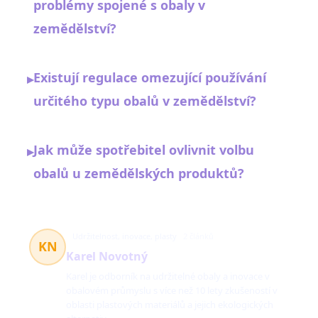
problémy spojené s obaly v
zemědělství?
Existují regulace omezující používání
▸
určitého typu obalů v zemědělství?
Jak může spotřebitel ovlivnit volbu
▸
obalů u zemědělských produktů?
Udržitelnost, inovace, plasty
2 článků
KN
Karel Novotný
Karel je odborník na udržitelné obaly a inovace v
obalovém průmyslu s více než 10 lety zkušeností v
oblasti plastových materiálů a jejich ekologických