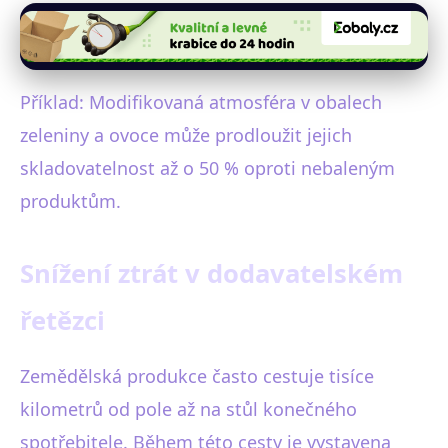
Příklad: Modifikovaná atmosféra v obalech
zeleniny a ovoce může prodloužit jejich
skladovatelnost až o 50 % oproti nebaleným
produktům.
Snížení ztrát v dodavatelském
řetězci
Zemědělská produkce často cestuje tisíce
kilometrů od pole až na stůl konečného
spotřebitele. Během této cesty je vystavena