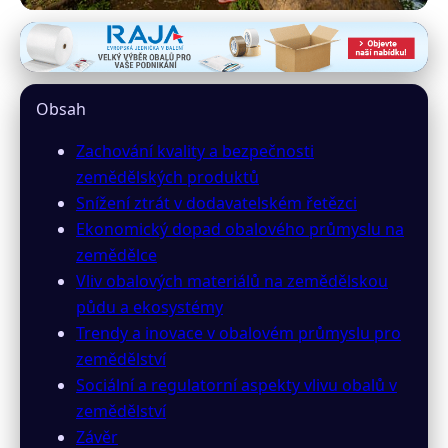
irver.cz
Vliv obalů na zemědělství:
Obsah
Kvalita, ekonomika a ekologie
Zachování kvality a bezpečnosti
27. 2. 2026
· 9 min čtení · Autor: Karel Novotný
zemědělských produktů
Snížení ztrát v dodavatelském řetězci
Ekonomický dopad obalového průmyslu na
zemědělce
Vliv obalových materiálů na zemědělskou
půdu a ekosystémy
Trendy a inovace v obalovém průmyslu pro
zemědělství
Sociální a regulatorní aspekty vlivu obalů v
zemědělství
Závěr